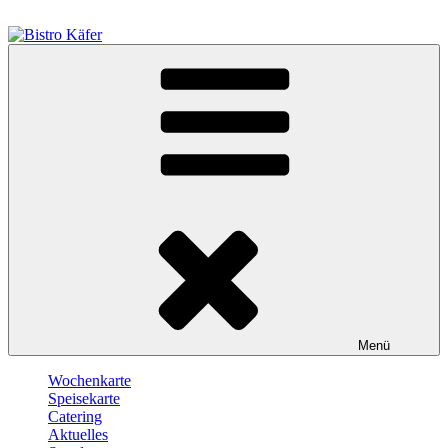
Zum
Inhalt
springen
Bistro Käfer
Café – Bistro – Catering
Menü
Wochenkarte
Speisekarte
Catering
Aktuelles