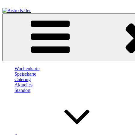
Zum
Inhalt
springen
Bistro Käfer
Café – Bistro – Catering
Wochenkarte
Speisekarte
Catering
Aktuelles
Standort