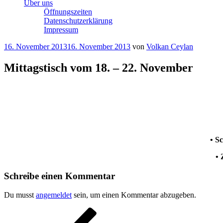
Über uns
Öffnungszeiten
Datenschutzerklärung
Impressum
Veröffentlicht
16. November 2013
16. November 2013
von
Volkan Ceylan
am
Mittagstisch vom 18. – 22. November
• S
• 
Schreibe einen Kommentar
Du musst
angemeldet
sein, um einen Kommentar abzugeben.
Beitragsnavigation
Vorheriger
Beitrag