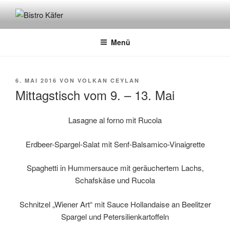
Zum
Inhalt
BISTRO KÄFER
Café – Bistro – Catering
springen
Menü
VERÖFFENTLICHT
6. MAI 2016
VON
VOLKAN CEYLAN
AM
Mittagstisch vom 9. – 13. Mai
Lasagne al forno mit Rucola
Erdbeer-Spargel-Salat mit Senf-Balsamico-Vinaigrette
Spaghetti in Hummersauce mit geräuchertem Lachs,
Schafskäse und Rucola
Schnitzel „Wiener Art“ mit Sauce Hollandaise an Beelitzer
Spargel und Petersilienkartoffeln