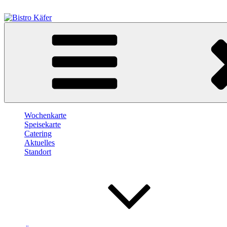
Zum
Inhalt
springen
Bistro Käfer
Café – Bistro – Catering
Wochenkarte
Speisekarte
Catering
Aktuelles
Standort