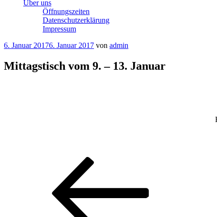
Über uns
Öffnungszeiten
Datenschutzerklärung
Impressum
Veröffentlicht
6. Januar 2017
6. Januar 2017
von
admin
am
Mittagstisch vom 9. – 13. Januar
Beitragsnavigation
Vorheriger
Beitrag