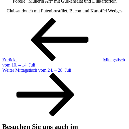
Forelle „Müllerin Art“ mit Gurkensalat und Dillkartoffeln
Clubsandwich mit Putenbrustfilet, Bacon und Kartoffel Wedges
Beitragsnavigation
Vorheriger
Beitrag
Zurück
Mittagstisch
vom 10. – 14. Juli
Nächster
Weiter
Mittagstisch vom 24. – 28. Juli
Beitrag
Besuchen Sie uns auch im