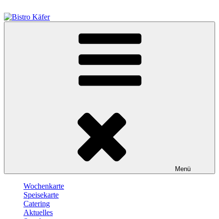
Zum
Inhalt
springen
Bistro Käfer
Café – Bistro – Catering
Menü
Wochenkarte
Speisekarte
Catering
Aktuelles