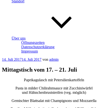
Standort
Über uns
Öffnungszeiten
Datenschutzerklärung
Impressum
Veröffentlicht
14. Juli 2017
14. Juli 2017
von
admin
am
Mittagstisch vom 17. – 21. Juli
Paprikagulasch mit Petersilienkartoffeln
Pasta in milder Chilirahmsauce mit Zucchiniwürfel
und Hähnchenbruststreifen (veg. möglich)
Gemischter Blattsalat mit Champignons und Mozzarella