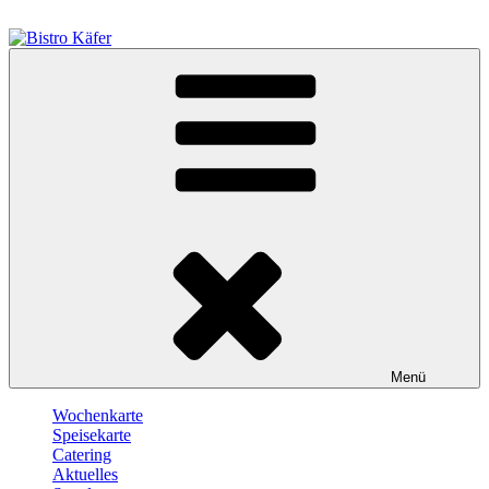
Zum
Inhalt
springen
Bistro Käfer
Café – Bistro – Catering
Menü
Wochenkarte
Speisekarte
Catering
Aktuelles