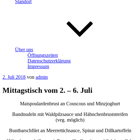
Standort
Über uns
Öffnungszeiten
Datenschutzerklärung
Impressum
Veröffentlicht
2. Juli 2018
von
admin
am
Mittagstisch vom 2. – 6. Juli
Maispoulardenbrust an Couscous und Minzjoghurt
Bandnudeln mit Waldpilzsauce und Hähnchenbruststreifen
(veg. möglich)
Buntbarschfilet an Meerrettichsauce, Spinat und Dillkartoffeln