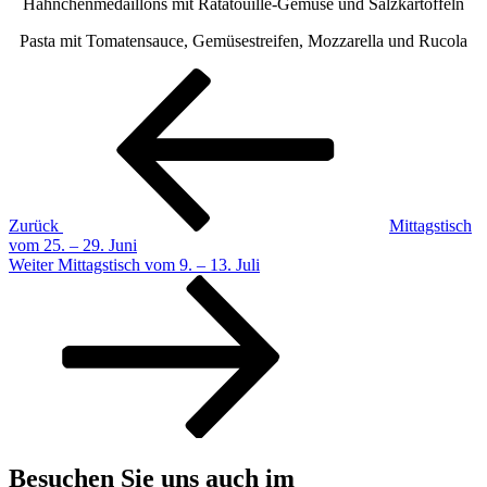
Hähnchenmedaillons mit Ratatouille-Gemüse und Salzkartoffeln
Pasta mit Tomatensauce, Gemüsestreifen, Mozzarella und Rucola
Beitragsnavigation
Vorheriger
Beitrag
Zurück
Mittagstisch
vom 25. – 29. Juni
Nächster
Weiter
Mittagstisch vom 9. – 13. Juli
Beitrag
Besuchen Sie uns auch im