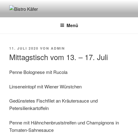
Zum
Inhalt
BISTRO KÄFER
Café – Bistro – Catering
springen
Menü
VERÖFFENTLICHT
11. JULI 2020
VON
ADMIN
AM
Mittagstisch vom 13. – 17. Juli
Penne Bolognese mit Rucola
Linseneintopf mit Wiener Würstchen
Gedünstetes Fischfilet an Kräutersauce und
Petersilienkartoffeln
Penne mit Hähnchenbruststreifen und Champignons in
Tomaten-Sahnesauce