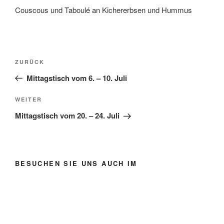
Couscous und Taboulé an Kichererbsen und Hummus
Beitragsnavigation
Vorheriger
ZURÜCK
Beitrag
Mittagstisch vom 6. – 10. Juli
Nächster
WEITER
Beitrag
Mittagstisch vom 20. – 24. Juli
BESUCHEN SIE UNS AUCH IM