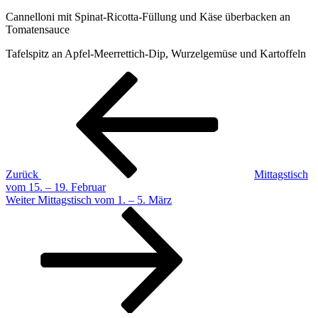
Cannelloni mit Spinat-Ricotta-Füllung und Käse überbacken an
Tomatensauce
Tafelspitz an Apfel-Meerrettich-Dip, Wurzelgemüse und Kartoffeln
Beitragsnavigation
Vorheriger
Beitrag
Zurück
Mittagstisch
vom 15. – 19. Februar
Nächster
Weiter
Mittagstisch vom 1. – 5. März
Beitrag