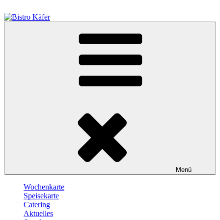
Zum
Inhalt
springen
Bistro Käfer
Café – Bistro – Catering
Menü
Wochenkarte
Speisekarte
Catering
Aktuelles