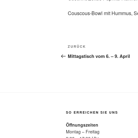
Couscous-Bowl mit Hummus, S
Beitragsnavigation
Vorheriger
ZURÜCK
Beitrag
Mittagstisch vom 6. – 9. April
SO ERREICHEN SIE UNS
Öffnungszeiten
Montag – Freitag