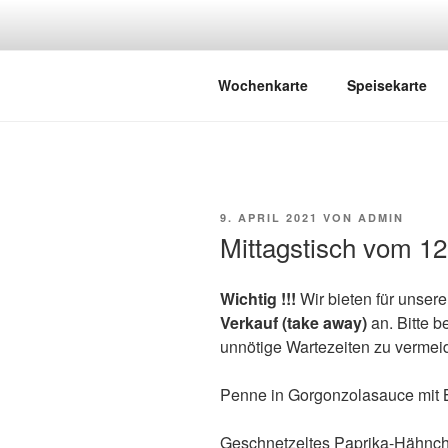
Zum
Inhalt
springen
BISTRO K
Café – Bistro – Catering
Wochenkarte
Speisekarte
VERÖFFENTLICHT
9. APRIL 2021
VON
ADMIN
AM
Mittagstisch vom 12.
Wichtig !!!
Wir bieten für unser
Verkauf (take away)
an. Bitte b
unnötige Wartezeiten zu vermei
Penne in Gorgonzolasauce mit B
Geschnetzeltes Paprika-Hähnch