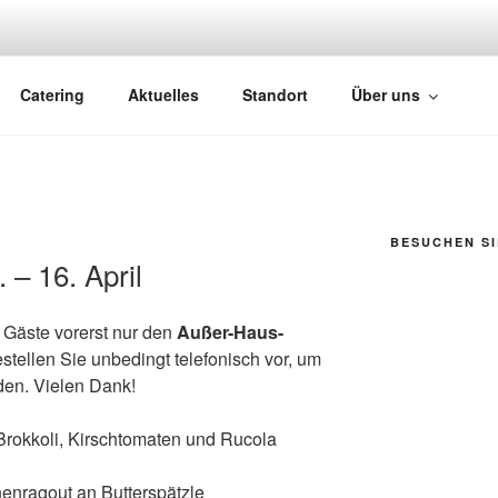
ÄFER
Catering
Aktuelles
Standort
Über uns
BESUCHEN SI
 – 16. April
e Gäste vorerst nur den
Außer-Haus-
estellen Sie unbedingt telefonisch vor, um
den. Vielen Dank!
rokkoli, Kirschtomaten und Rucola
enragout an Butterspätzle