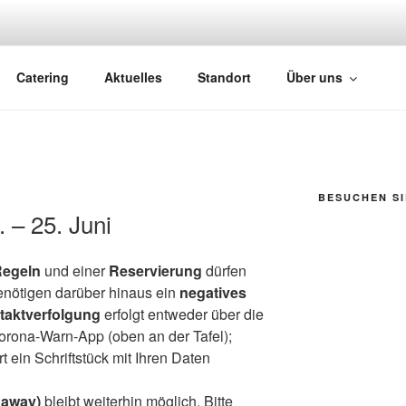
ÄFER
Catering
Aktuelles
Standort
Über uns
BESUCHEN SI
 – 25. Juni
Regeln
und einer
Reservierung
dürfen
enötigen darüber hinaus ein
negatives
taktverfolgung
erfolgt entweder über die
orona-Warn-App (oben an der Tafel);
t ein Schriftstück mit Ihren Daten
 away)
bleibt weiterhin möglich. Bitte