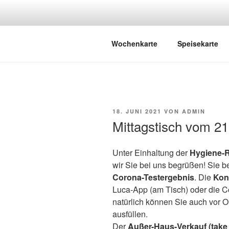
Zum
Inhalt
springen
BISTRO K
Café – Bistro – Catering
Wochenkarte
Speisekarte
VERÖFFENTLICHT
18. JUNI 2021
VON
ADMIN
AM
Mittagstisch vom 21.
Unter Einhaltung der
Hygiene-
wir Sie bei uns begrüßen! Sie b
Corona-Testergebnis
. Die
Kon
Luca-App (am Tisch) oder die C
natürlich können Sie auch vor Or
ausfüllen.
Der
Außer-Haus-Verkauf (take