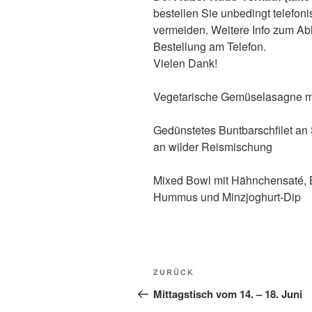
bestellen Sie unbedingt telefon
vermeiden. Weitere Info zum Abh
Bestellung am Telefon.
Vielen Dank!
Vegetarische Gemüselasagne m
Gedünstetes Buntbarschfilet an
an wilder Reismischung
Mixed Bowl mit Hähnchensaté, B
Hummus und Minzjoghurt-Dip
Beitragsnavigation
Vorheriger
ZURÜCK
Beitrag
Mittagstisch vom 14. – 18. Juni