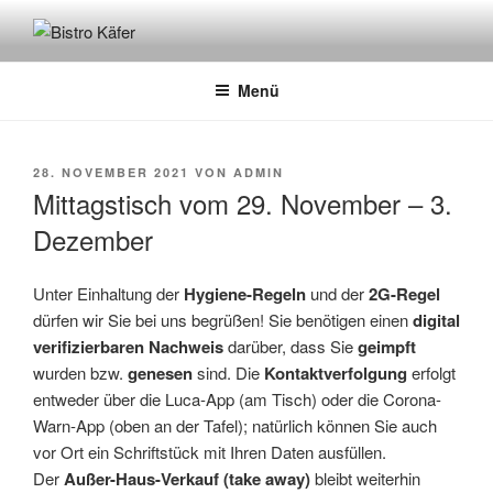
Zum
Inhalt
BISTRO KÄFER
Café – Bistro – Catering
springen
Menü
VERÖFFENTLICHT
28. NOVEMBER 2021
VON
ADMIN
AM
Mittagstisch vom 29. November – 3.
Dezember
Unter Einhaltung der
Hygiene-Regeln
und der
2G-Regel
dürfen wir Sie bei uns begrüßen! Sie benötigen einen
digital
verifizierbaren Nachweis
darüber, dass Sie
geimpft
wurden bzw.
genesen
sind. Die
Kontaktverfolgung
erfolgt
entweder über die Luca-App (am Tisch) oder die Corona-
Warn-App (oben an der Tafel); natürlich können Sie auch
vor Ort ein Schriftstück mit Ihren Daten ausfüllen.
Der
Außer-Haus-Verkauf (take away)
bleibt weiterhin