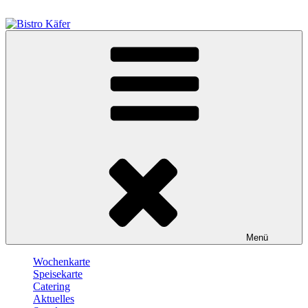
Zum
Inhalt
springen
Bistro Käfer
Café – Bistro – Catering
Menü
Wochenkarte
Speisekarte
Catering
Aktuelles