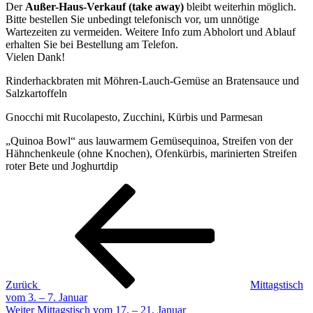
Der
Außer-Haus-Verkauf (take away)
bleibt weiterhin möglich.
Bitte bestellen Sie unbedingt telefonisch vor, um unnötige
Wartezeiten zu vermeiden. Weitere Info zum Abholort und Ablauf
erhalten Sie bei Bestellung am Telefon.
Vielen Dank!
Rinderhackbraten mit Möhren-Lauch-Gemüse an Bratensauce und
Salzkartoffeln
Gnocchi mit Rucolapesto, Zucchini, Kürbis und Parmesan
„Quinoa Bowl“ aus lauwarmem Gemüsequinoa, Streifen von der
Hähnchenkeule (ohne Knochen), Ofenkürbis, marinierten Streifen
roter Bete und Joghurtdip
Beitragsnavigation
Vorheriger
Beitrag
Zurück
Mittagstisch
vom 3. – 7. Januar
Nächster
Weiter
Mittagstisch vom 17. – 21. Januar