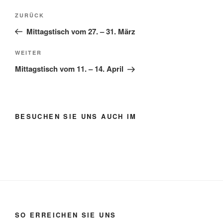
Beitragsnavigation
Vorheriger
ZURÜCK
Beitrag
Mittagstisch vom 27. – 31. März
Nächster
WEITER
Beitrag
Mittagstisch vom 11. – 14. April
BESUCHEN SIE UNS AUCH IM
SO ERREICHEN SIE UNS