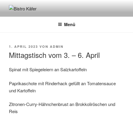
Zum
Inhalt
BISTRO KÄFER
Café – Bistro – Catering
springen
Menü
VERÖFFENTLICHT
1. APRIL 2023
VON
ADMIN
AM
Mittagstisch vom 3. – 6. April
Spinat mit Spiegeleiern an Salzkartoffeln
Paprikaschote mit Rinderhack gefüllt an Tomatensauce
und Kartoffeln
Zitronen-Curry-Hähnchenbrust an Brokkoliröschen und
Reis