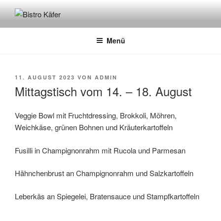
Zum
Inhalt
BISTRO KÄFER
Café – Bistro – Catering
springen
Menü
VERÖFFENTLICHT
11. AUGUST 2023
VON
ADMIN
AM
Mittagstisch vom 14. – 18. August
Veggie Bowl mit Fruchtdressing, Brokkoli, Möhren,
Weichkäse, grünen Bohnen und Kräuterkartoffeln
Fusilli in Champignonrahm mit Rucola und Parmesan
Hähnchenbrust an Champignonrahm und Salzkartoffeln
Leberkäs an Spiegelei, Bratensauce und Stampfkartoffeln