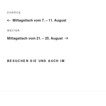
Beitragsnavigation
Vorheriger
ZURÜCK
Beitrag
Mittagstisch vom 7. – 11. August
Nächster
WEITER
Beitrag
Mittagstisch vom 21. – 25. August
BESUCHEN SIE UNS AUCH IM