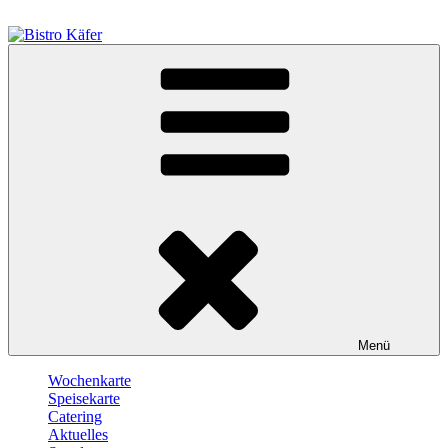
Zum
Inhalt
springen
Bistro Käfer
Café – Bistro – Catering
Menü
Wochenkarte
Speisekarte
Catering
Aktuelles