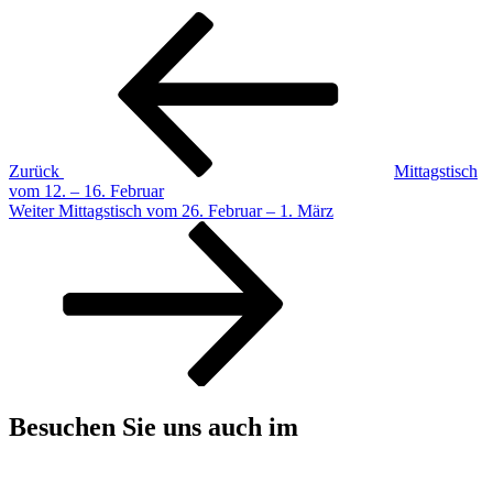
Beitragsnavigation
Vorheriger
Beitrag
Zurück
Mittagstisch
vom 12. – 16. Februar
Nächster
Weiter
Mittagstisch vom 26. Februar – 1. März
Beitrag
Besuchen Sie uns auch im