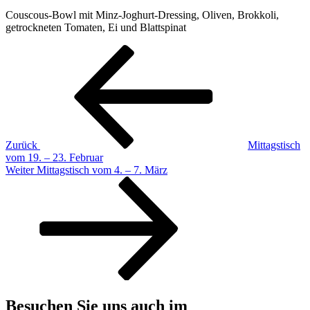
Couscous-Bowl mit Minz-Joghurt-Dressing, Oliven, Brokkoli,
getrockneten Tomaten, Ei und Blattspinat
Beitragsnavigation
Vorheriger
Beitrag
Zurück
Mittagstisch
vom 19. – 23. Februar
Nächster
Weiter
Mittagstisch vom 4. – 7. März
Beitrag
Besuchen Sie uns auch im