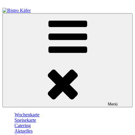
Zum
Inhalt
springen
Bistro Käfer
Café – Bistro – Catering
Menü
Wochenkarte
Speisekarte
Catering
Aktuelles