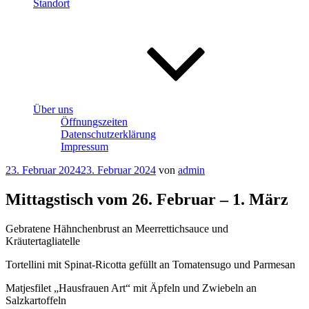
Standort
Über uns
Öffnungszeiten
Datenschutzerklärung
Impressum
Veröffentlicht
23. Februar 2024
23. Februar 2024
von
admin
am
Mittagstisch vom 26. Februar – 1. März
Gebratene Hähnchenbrust an Meerrettichsauce und
Kräutertagliatelle
Tortellini mit Spinat-Ricotta gefüllt an Tomatensugo und Parmesan
Matjesfilet „Hausfrauen Art“ mit Äpfeln und Zwiebeln an
Salzkartoffeln